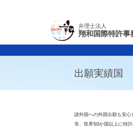
弁理士法人
翔和国際特許事
出願実績国
諸外国への外国出願も安心
等、世界50か国以上に特