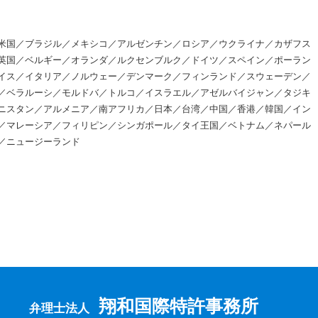
米国／ブラジル／メキシコ／アルゼンチン／ロシア／ウクライナ／カザフス
英国／ベルギー／オランダ／ルクセンブルク／ドイツ／スペイン／ポーラン
イス／イタリア／ノルウェー／デンマーク／フィンランド／スウェーデン／
／ベラルーシ／モルドバ／トルコ／イスラエル／アゼルバイジャン／タジキ
ニスタン／アルメニア／南アフリカ／日本／台湾／中国／香港／韓国／イン
／マレーシア／フィリピン／シンガポール／タイ王国／ベトナム／ネパール
／ニュージーランド
翔和国際特許事務所
弁理士法人