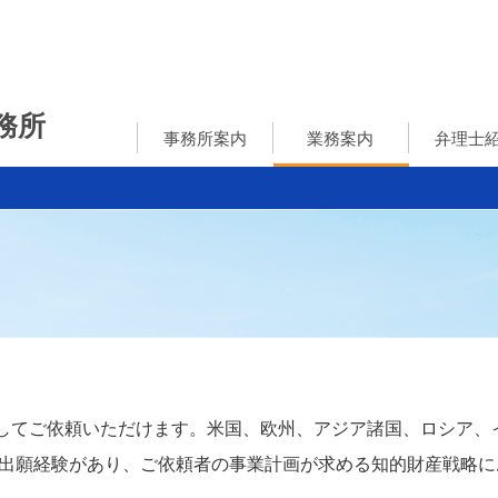
務所
事務所案内
業務案内
弁理士
概要・沿革
代表挨拶
業務の内容
出願実績国
業務フロー
専門分野
してご依頼いただけます。米国、欧州、アジア諸国、ロシア、
許出願経験があり、ご依頼者の事業計画が求める知的財産戦略に