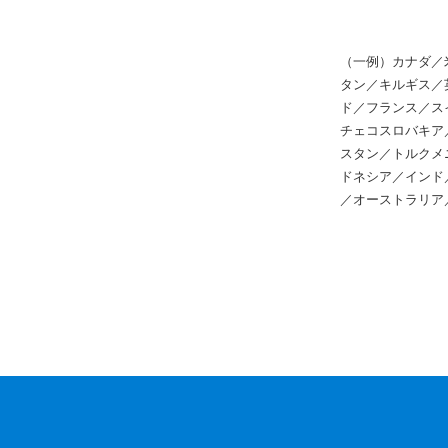
（一例）カナダ／
タン／キルギス／
ド／フランス／ス
チェコスロバキア
スタン／トルクメ
ドネシア／インド
／オーストラリア